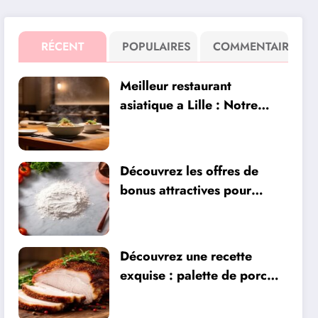
RÉCENT
POPULAIRES
COMMENTAIRE
Meilleur restaurant
asiatique a Lille : Notre
classement des adresses
plébiscitées sur Instagram
pour leur qualité
Découvrez les offres de
bonus attractives pour
dynamiser votre expérience
de jeu en ligne
Découvrez une recette
exquise : palette de porc
épicée au miel et vin blanc