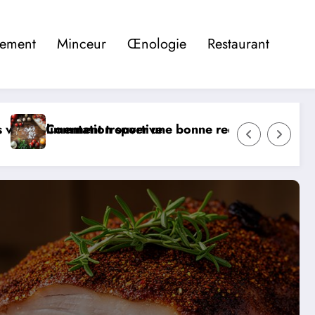
pement
Minceur
Œnologie
Restaurant
’iPhone : les applications qui révolutionnent votre c
Comment utiliser le kombu royal pour des bou