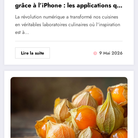
grâce à l’iPhone : les applications qui
révolutionnent votre cuisine au
La révolution numérique a transformé nos cuisines
quotidien
en véritables laboratoires culinaires où l'inspiration
est à…
Lire la suite
9 Mai 2026