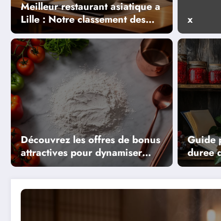
Meilleur restaurant asiatique a
Lille : Notre classement des
x
adresses plébiscitées sur
Instagram pour leur qualité
s
Découvrez une r
tre
de porc épicée a
Découvrez les offres de bonus
Guide p
attractives pour dynamiser
duree d
votre expérience de jeu en
maison
ligne