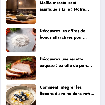
Meilleur restaurant
asiatique a Lille : Notre
classement des adresses
plébiscitées sur Instagram
pour leur qualité
Découvrez les offres de
bonus attractives pour
dynamiser votre expérience
de jeu en ligne
Découvrez une recette
exquise : palette de porc
épicée au miel et vin blanc
Comment intégrer les
flocons d’avoine dans votre
alimentation sportive