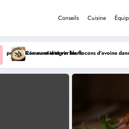
Conseils
Cuisine
Équi
ns votre alimentation sportive
Comment trouver une bonne recette grâce à l