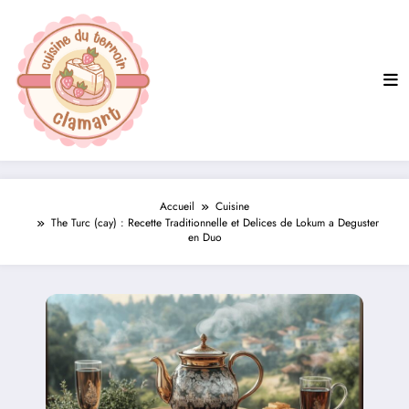
Aller
au
contenu
Accueil
Cuisine
The Turc (cay) : Recette Traditionnelle et Delices de Lokum a Deguster
en Duo